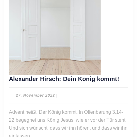
Alexa
Alexander Hirsch: Dein König kommt!
Hirsc
Dein
27.
27. November 2022
|
König
November
2022
komm
Advent heißt: Der König kommt. In Offenbarung 3,14-
22 begegnet uns König Jesus, wie er vor der Tür steht.
Und sich wünscht, dass wir ihn hören, und dass wir ihn
einlassen.