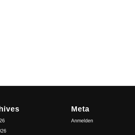
hives
Meta
026
Anmelden
026