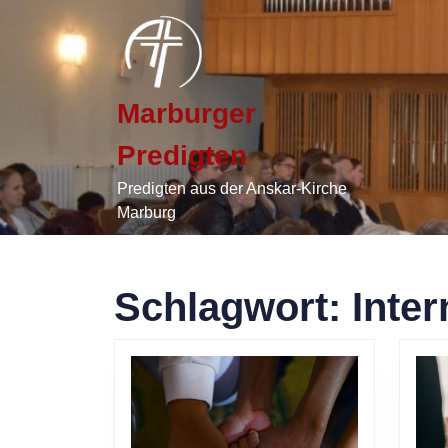
Skip
to
content
Skip
to
Marburger
content
Predigten
Predigten aus der Anskar-Kirche
Marburg
Schlagwort:
Inter