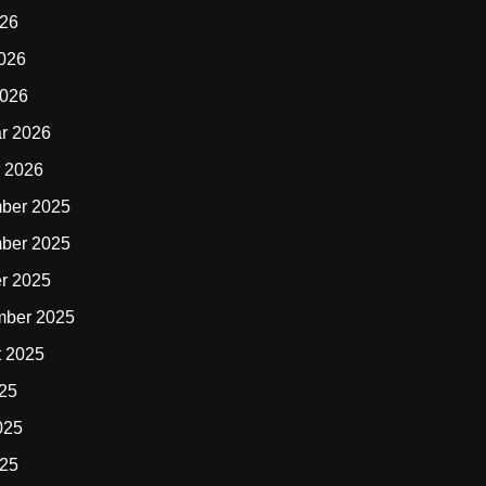
026
2026
2026
r 2026
 2026
ber 2025
ber 2025
r 2025
mber 2025
t 2025
025
025
025