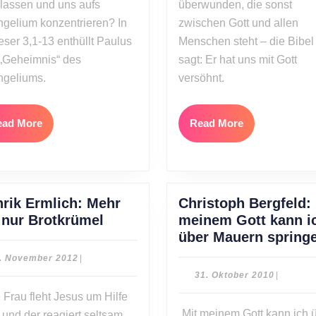
lassen und uns aufs
überwunden, die sonst
6)
gelium konzentrieren? In
zwischen Gott und allen
ser 3,1-13 enthüllt Paulus
Menschen steht – die Bibel
„Geheimnis“ des
sagt: Er hat uns mit Gott
ngeliums.
versöhnt.
Read
Read
ead More
Read More
More
More
rik Ermlich: Mehr
Christoph Bergfeld: 
Henrik
 nur Brotkrümel
meinem Gott kann i
Ermlich:
über Mauern spring
Mehr
4.
. November 2012
|
als
November
31.
31. Oktober 2010
|
2012
nur
Oktober
 Frau fleht Jesus um Hilfe
2010
Brotkrümel
„Mit meinem Gott kann ich 
 und der reagiert seltsam