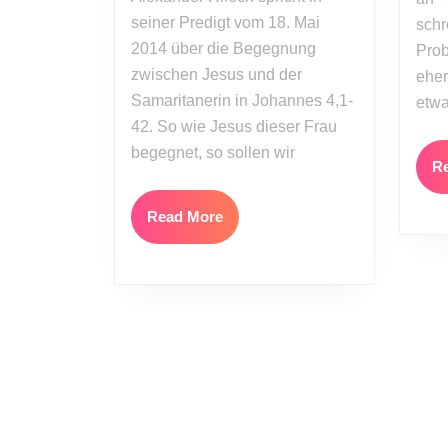
Wasser
seiner Predigt vom 18. Mai
schr
2014 über die Begegnung
Prob
zwischen Jesus und der
eher
Samaritanerin in Johannes 4,1-
etwa
42. So wie Jesus dieser Frau
begegnet, so sollen wir
R
Read
Read More
More