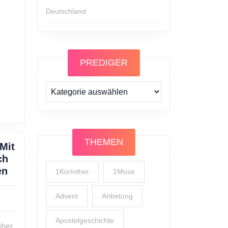
4)
Deutschland
PREDIGER
Prediger
THEMEN
Mit
ch
Christoph
en
1Korinther
1Mose
Bergfeld:
Mit
Advent
Anbetung
meinem
Gott
Apostelgeschichte
über