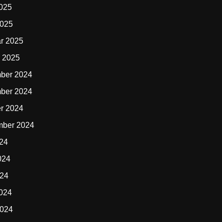
2025
2025
r 2025
 2025
ber 2024
ber 2024
r 2024
mber 2024
024
024
024
2024
2024