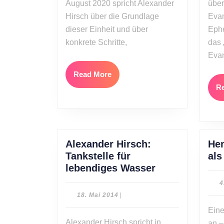
August 2020 spricht Alexander
über
Hirsch über die Grundlage
Evan
dieser Einheit und über
Ephe
konkrete Schritte,
das 
Eva
Read
Read More
More
R
Alexander Hirsch:
Hen
Tankstelle für
als
Alexander
lebendiges Wasser
Hirsch:
4
Tankstelle
18.
18. Mai 2014
|
für
Mai
Eine
2014
lebendiges
Alexander Hirsch spricht in
an –