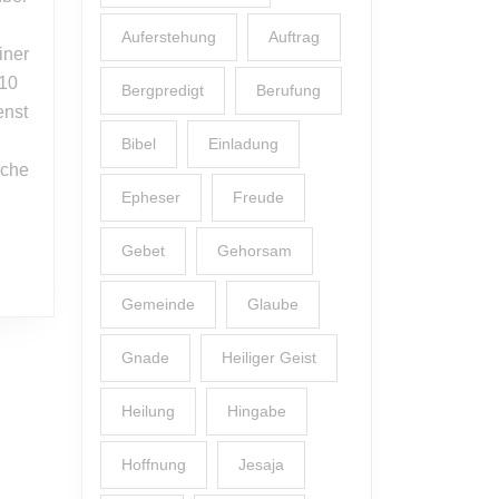
kann
ich
Auferstehung
Auftrag
iner
über
010
Mauern
Bergpredigt
Berufung
enst
springen
Bibel
Einladung
rche
Epheser
Freude
Gebet
Gehorsam
Gemeinde
Glaube
Gnade
Heiliger Geist
Heilung
Hingabe
Hoffnung
Jesaja