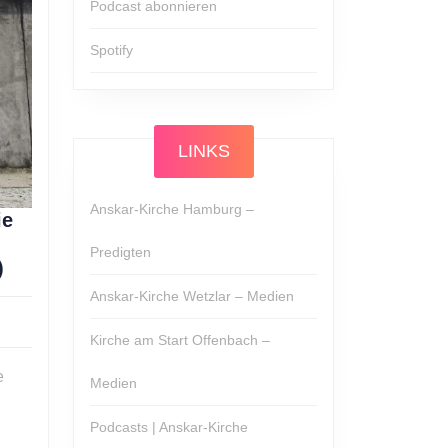
Podcast abonnieren
Spotify
LINKS
Anskar-Kirche Hamburg –
ie
Predigten
Alexander
)
Hirsch:
Anskar-Kirche Wetzlar – Medien
Die
Mauer
Kirche am Start Offenbach –
ist
e
Medien
weg!
(Epheserbrief,
Podcasts | Anskar-Kirche
Teil