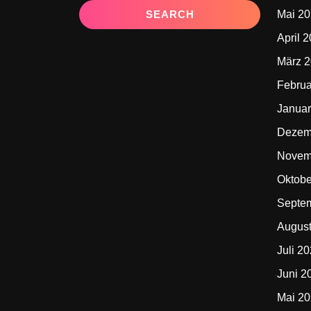
Mai 2
April 
März 
Februa
Januar
Dezem
Novem
Oktobe
Septe
Augus
Juli 2
Juni 2
Mai 2