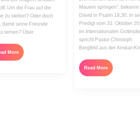
Mauern springen“, bekennt
off. Um die Frau auf die
David in Psalm 18,30. In se
e zu stellen? Oder doch
Predigt vom 31. Oktober 2
, damit seine Freunde
im Internationalen Gottesdi
s lernen? Über
spricht Pastor Christoph
Bergfeld aus der Anskar-Ki
Read
ead More
More
Read
Read More
More