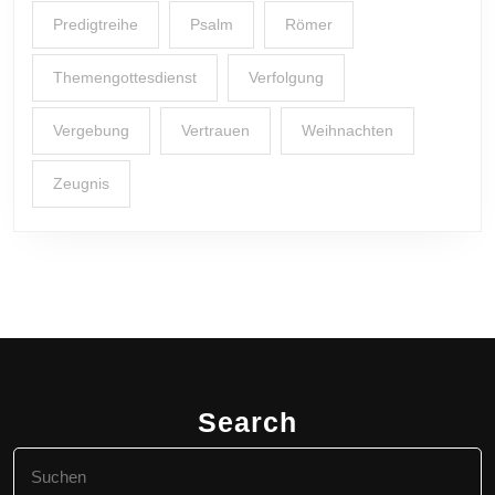
Predigtreihe
Psalm
Römer
Themengottesdienst
Verfolgung
Vergebung
Vertrauen
Weihnachten
Zeugnis
Search
Search
for: