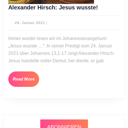
Alexander
Alexander Hirsch: Jesus wusste!
Hirsch:
Jesus
24.
24. Januar 2021
|
wusste!
Januar
2021
Immer wieder lesen wir im Johannesevangelium:
„Jesus wusste …“. In seiner Predigt vom 24. Januar
2021 über Johannes 13,1-17 zeigt Alexander Hirsch:
Jesus handelte voller Demut, her diente, er gab
Read
Read More
More
ABONNIEREN