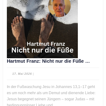
Hartmu
Hartmut Franz: Nicht nur die Füße …
Franz:
Nicht
17.
17. Mai 2026
|
nur
Mai
2026
die
In der Fußwaschung Jesu in Johannes 13,1–17 geht
Füße
es um noch mehr als um Demut und dienende Liebe:
…
Jesus begegnet seinen Jüngern – sogar Judas – mit
bedingungsloser Liebe und