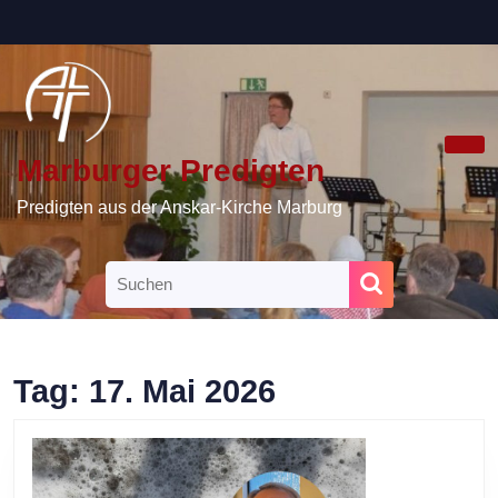
Skip
to
content
Skip
to
content
Marburger Predigten
Ope
Butt
Predigten aus der Anskar-Kirche Marburg
Search
for:
Tag:
17. Mai 2026