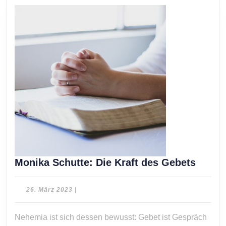
Monik
Monika Schutte: Die Kraft des Gebets
Schutt
Die
26.
26. März 2023
|
Kraft
März
2023
des
Nehemia ist sich dessen bewusst: Gebet ist Gespräch
Gebet