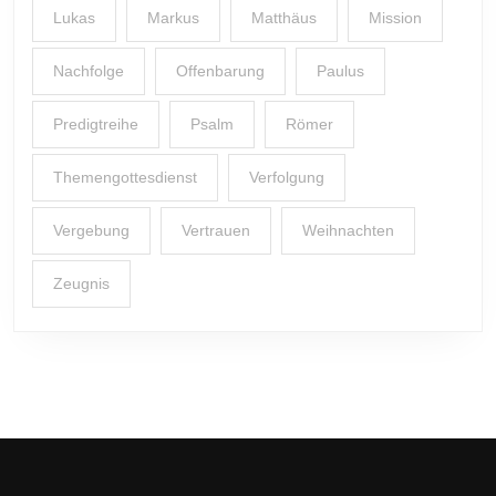
Lukas
Markus
Matthäus
Mission
Nachfolge
Offenbarung
Paulus
Predigtreihe
Psalm
Römer
Themengottesdienst
Verfolgung
Vergebung
Vertrauen
Weihnachten
Zeugnis