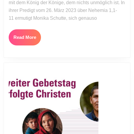
mit dem König der Könige, dem nichts unmöglich ist. In
ihrer Predigt vom 26. März 2023 über Nehemia 1,1-
11 ermutigt Monika Schutte, sich genauso
Read
Read More
More