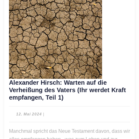
Alexander Hirsch: Warten auf die
Verheißung des Vaters (Ihr werdet Kraft
Alexander
empfangen, Teil 1)
Hirsch:
Warten
12.
12. Mai 2024
|
auf
Mai
2024
die
Manchmal spricht das Neue Testament davon, dass wir
Verheißung