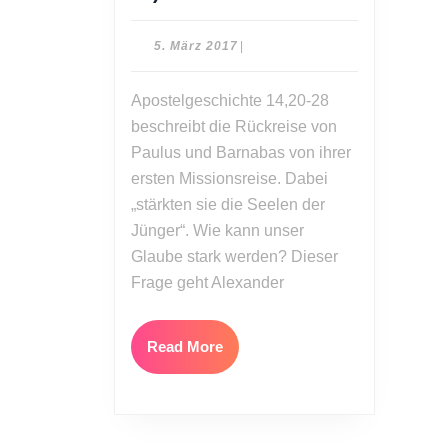
Hirsch:
Wie
5.
5. März 2017
|
wird
März
2017
der
Apostelgeschichte 14,20-28
Glaube
beschreibt die Rückreise von
stark?
Paulus und Barnabas von ihrer
(Apostelgeschichte
ersten Missionsreise. Dabei
Teil
„stärkten sie die Seelen der
37)
Jünger“. Wie kann unser
Glaube stark werden? Dieser
Frage geht Alexander
Read
Read More
More