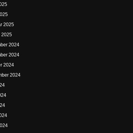
2025
2025
r 2025
 2025
ber 2024
ber 2024
r 2024
mber 2024
024
024
024
2024
2024