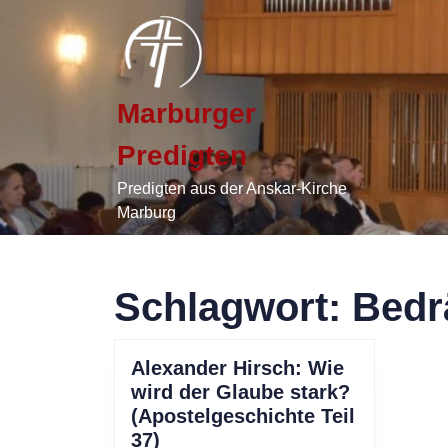
Skip
to
content
Skip
to
Marburger
content
Predigten
Predigten aus der Anskar-Kirche
Marburg
Schlagwort:
Bedr
Alexander Hirsch: Wie
wird der Glaube stark?
(Apostelgeschichte Teil
Alexander
37)