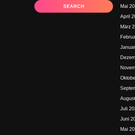
Mai 2
April 
März 
Februa
Januar
Dezem
Novem
Oktobe
Septe
Augus
Juli 2
Juni 2
Mai 2