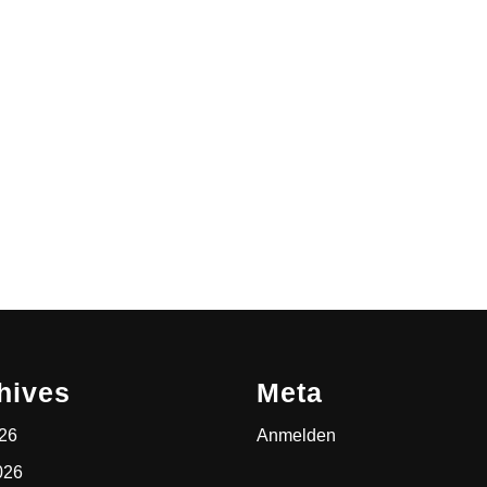
hives
Meta
026
Anmelden
026