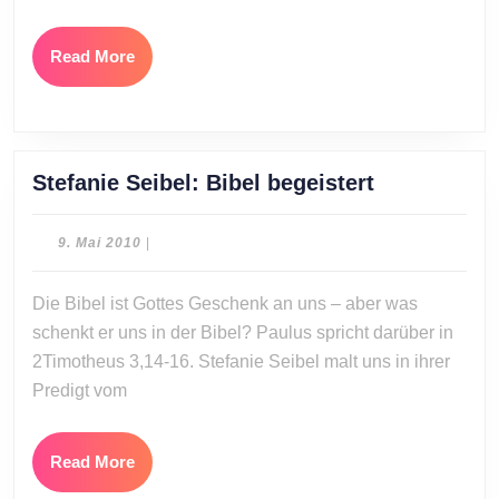
Read
Read More
More
Stefanie
Stefanie Seibel: Bibel begeistert
Seibel:
Bibel
9.
9. Mai 2010
|
begeistert
Mai
2010
Die Bibel ist Gottes Geschenk an uns – aber was
schenkt er uns in der Bibel? Paulus spricht darüber in
2Timotheus 3,14-16. Stefanie Seibel malt uns in ihrer
Predigt vom
Read
Read More
More