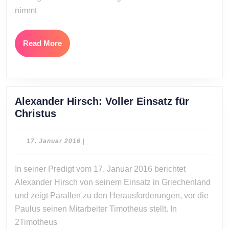
Teil
nimmt
4)
Read
Read More
More
Alexander Hirsch: Voller Einsatz für
Alexander
Christus
Hirsch:
Voller
17.
17. Januar 2016
|
Einsatz
Januar
2016
für
In seiner Predigt vom 17. Januar 2016 berichtet
Christus
Alexander Hirsch von seinem Einsatz in Griechenland
und zeigt Parallen zu den Herausforderungen, vor die
Paulus seinen Mitarbeiter Timotheus stellt. In
2Timotheus