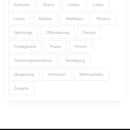
Kolosser
Kreuz
Leben
Liebe
Lukas
Markus
Matthäus
Mission
Nachfolge
Offenbarung
Paulus
Predigtreihe
Psalm
Römer
Themengottesdienst
Verfolgung
Vergebung
Vertrauen
Weihnachten
Zeugnis