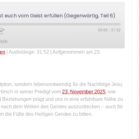
st euch vom Geist erfüllen (Gegenwärtig, Teil 6)
00:00
/
31:52
EILEN
len
|
Audiolänge: 31:52
|
Aufgenommen am 23.
 Option, sondern lebensnotwendig für die Nachfolge Jesu.
Hirsch in seiner Predigt vom
23. November 2025
, wie
d Beziehungen prägt und uns in eine erfahrbare Nähe zu
eu nach dem Wirken des Geistes auszustrecken – auch für
die Fülle des Heiligen Geistes zu bitten.