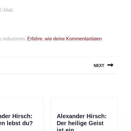
E-Mail.
 reduzieren.
Erfahre, wie deine Kommentardaten
NEXT
Next
post:
nder Hirsch:
Alexander Hirsch:
Alexander
en lebst du?
Der heilige Geist
Hirsch:
ist ein