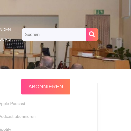
NDEN
Search
for:
RBURG
ABONNIEREN
Apple Podcast
Podcast abonnieren
Spotify