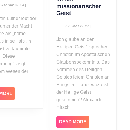
Für
12.
missionarischer
Oktober 2014
|
Oktober
wen
Alexander
Geist
2014
lebst
Hirsch:
unter der Macht
du?
Der
27.
27. Mai 2007
|
Mai
heilige
de als „homo
2007
„Ich glaube an den
Geist
s in se“, als „in
Heiligen Geist“, sprechen
ist
bst verkrümmter
ein
Christen im Apostolischen
. Diese
missionarischer
Glaubensbekenntnis. Das
mmung“ zeigt
Geist
Kommen des Heiligen
om Wesen der
Geistes feiern Christen an
Pfingsten – aber wozu ist
der Heilige Geist
READ
 MORE
MORE
gekommen? Alexander
Hirsch
READ
READ MORE
MORE