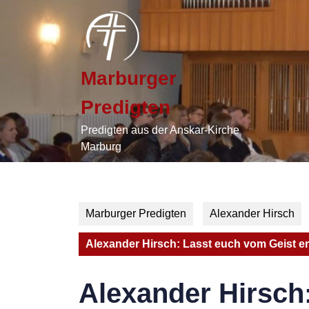
Skip
to
content
Skip
to
Marburger
content
Predigten
Predigten aus der Anskar-Kirche
Marburg
Marburger Predigten
Alexander Hirsch
Alexander Hirsch: Lasst euch vom Geist erf
Alexander Hirsch