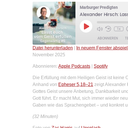
Marburger Predigten
Alexander Hirsch: Las
Play
1x
Episode
ABONNIEREN
T
Datei herunterladen
|
In neuem Fenster abspie
November 2025
TEILEN
Apple Podcasts
Spotify
Abonnieren:
Apple Podcasts
|
Spotify
RSS FEED
LINK
Die Erfüllung mit dem Heiligen Geist ist keine
EMBED
Anhand von
Epheser 5,18–21
zeigt Alexander 
Gottes Geist unsere Anbetung, Dankbarkeit un
Gott führt. Er macht Mut, sich immer wieder n
Gaben wie das Sprachengebet – und konkret um 
(32 Minuten)
Foto von
Zac Harris
auf
Unsplash