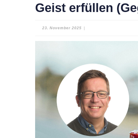
Geist erfüllen (Ge
23.
23. November 2025
|
November
2025