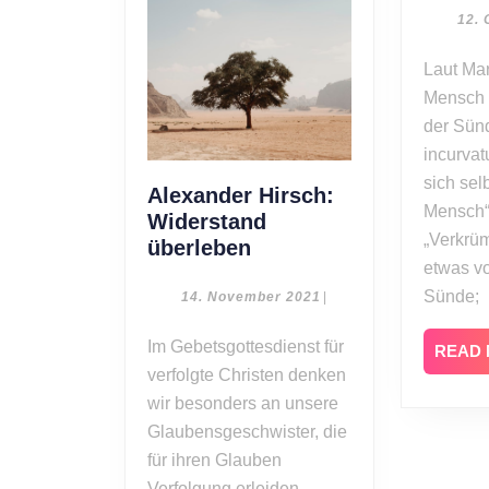
12. 
Laut Martin Luther lebt der
Mensch 
der Sün
incurvatu
sich sel
Alexander Hirsch:
Mensch“
Widerstand
„Verkrü
Alexander
überleben
etwas v
Hirsch:
Widerstand
Sünde;
14.
14. November 2021
|
November
überleben
2021
Im Gebetsgottesdienst für
READ
verfolgte Christen denken
wir besonders an unsere
Glaubensgeschwister, die
für ihren Glauben
Verfolgung erleiden.