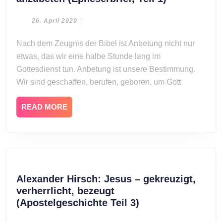
Hirsch:
Geboren,
26.
26. April 2020
|
April
um
2020
Nach dem Zeugnis der Bibel ist Anbetung nicht nur
anzubeten
etwas, das wir eine halbe Stunde lang im
(Epheserbri
Teil
Gottesdienst tun. Anbetung ist unsere Bestimmung.
1)
Wir sind geschaffen, berufen, geboren, um Gott
READ
READ MORE
MORE
Alexander Hirsch: Jesus – gekreuzigt,
verherrlicht, bezeugt
Alexander
(Apostelgeschichte Teil 3)
Hirsch: