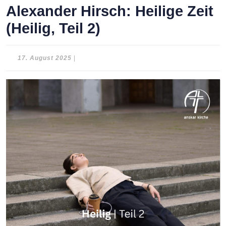
Alexander Hirsch: Heilige Zeit
(Heilig, Teil 2)
17.
17. August 2025
|
August
2025