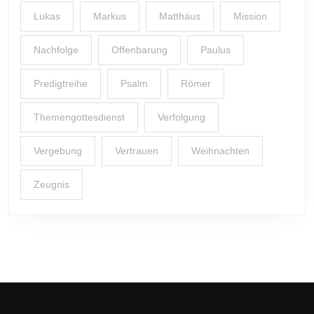
Lukas
Markus
Matthäus
Mission
Nachfolge
Offenbarung
Paulus
Predigtreihe
Psalm
Römer
Themengottesdienst
Verfolgung
Vergebung
Vertrauen
Weihnachten
Zeugnis