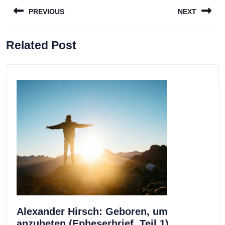
Beitragsnavigation
PREVIOUS
NEXT
Previous
Next
Related Post
post:
post:
Alexander Hirsch: Geboren, um
Alexander
anzubeten (Epheserbrief, Teil 1)