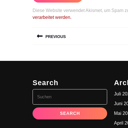
Diese Website verwendet Akismet, um Spam zu
verarbeitet werden.
Beitragsnavigation
PREVIOUS
Previous
post:
Search
Arc
Search
Juli 2
for:
Juni 2
Mai 2
April 