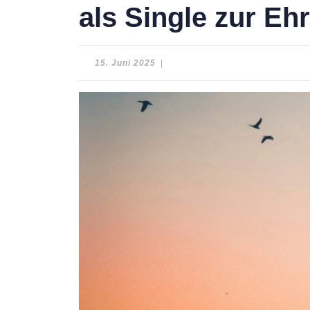
als Single zur Eh
15.
15. Juni 2025
|
Juni
2025