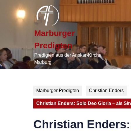
Skip
to
content
Skip
to
Marburger
content
Predigten
Predigten aus der Anskar-Kirche
Marburg
Marburger Predigten
Christian Enders
Christian Enders: Solo Deo Gloria – als Si
Christian Enders: