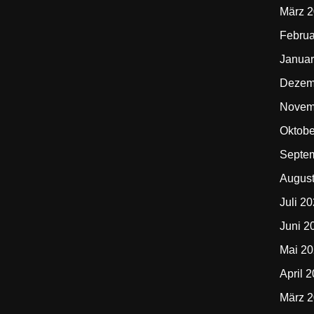
März 
Februa
Januar
Dezem
Novem
Oktobe
Septe
Augus
Juli 2
Juni 2
Mai 2
April 
März 