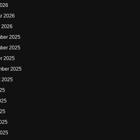
2026
r 2026
 2026
ber 2025
ber 2025
r 2025
mber 2025
t 2025
025
025
025
2025
2025