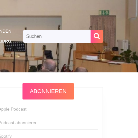
NDEN
Search
for:
RBURG
ABONNIEREN
Apple Podcast
Podcast abonnieren
Spotify