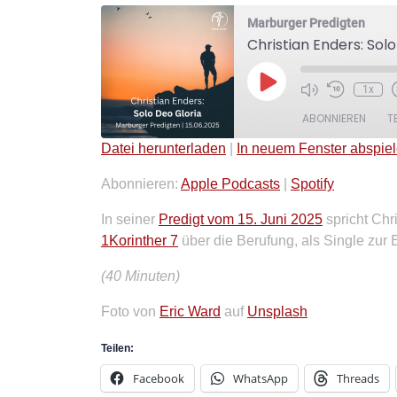
Marburger Predigten
Christian Enders: Solo
Play
1x
Episode
ABONNIEREN
T
Datei herunterladen
|
In neuem Fenster abspie
TEILEN
Apple Podcasts
Spotify
Abonnieren:
Apple Podcasts
|
Spotify
RSS FEED
LINK
In seiner
Predigt vom 15. Juni 2025
spricht Chr
1Korinther 7
über die Berufung, als Single zur 
EMBED
(40 Minuten)
Foto von
Eric Ward
auf
Unsplash
Teilen:
Facebook
WhatsApp
Threads