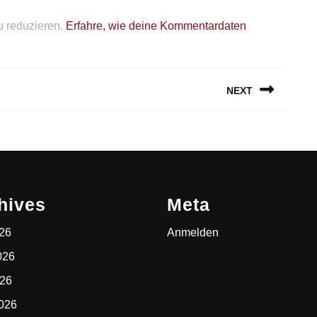
 reduzieren.
Erfahre, wie deine Kommentardaten
NEXT
Next
post:
hives
Meta
026
Anmelden
026
026
2026