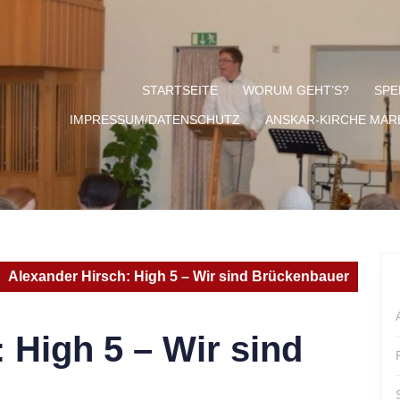
STARTSEITE
WORUM GEHT’S?
SPE
IMPRESSUM/DATENSCHUTZ
ANSKAR-KIRCHE MA
Alexander Hirsch: High 5 – Wir sind Brückenbauer
 High 5 – Wir sind