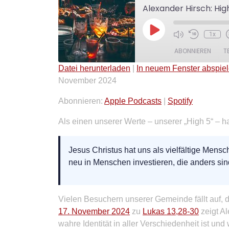
Alexander Hirsch: Hig
Play
1x
Episode
ABONNIEREN
T
Datei herunterladen
|
In neuem Fenster abspie
November 2024
TEILEN
Apple Podcasts
Spotify
Abonnieren:
Apple Podcasts
|
Spotify
RSS FEED
LINK
Als einen unserer Werte – unserer „High 5“ – ha
EMBED
Jesus Christus hat uns als vielfältige Me
neu in Menschen investieren, die anders sind
Vielen Besuchern unserer Gemeinde fällt auf, d
17. November 2024
zu
Lukas 13,28-30
zeigt Al
wahre Identität in aller Verschiedenheit ist un