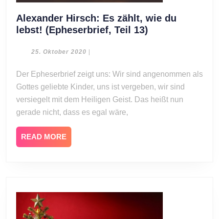
Alexander Hirsch: Es zählt, wie du
Alexander
lebst! (Epheserbrief, Teil 13)
Hirsch:
Es
25.
25. Oktober 2020
|
Oktober
zählt,
2020
Der Epheserbrief zeigt uns: Wir sind angenommen als
wie
Gottes geliebte Kinder, uns ist vergeben, wir sind
du
lebst!
versiegelt mit dem Heiligen Geist. Das heißt nun
(Epheserbrief,
gerade nicht, dass es egal wäre,
Teil
13)
READ
READ MORE
MORE