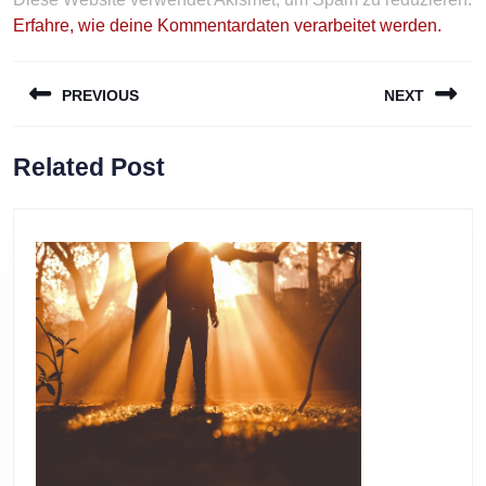
Erfahre, wie deine Kommentardaten verarbeitet werden.
Beitragsnavigation
PREVIOUS
NEXT
Previous
Next
Related Post
post:
post: