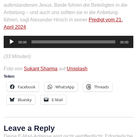
auferstandenen Jesus. Beide führen die Beteiligten in die
Anbetung – und auch uns sollten sie in die Anbetung
führen, sagt Alexander Hirsch in seiner
Predigt vom 21.
April 2024
.
Audio-
00:00
00:00
Player
(33 Minuten)
Foto von
Sukant Sharma
auf
Unsplash
Teilen:
Facebook
WhatsApp
Threads
Bluesky
E-Mail
Leave a Reply
Deine E-Mail-Adresse wird nicht veröffentlicht.
Erforderliche