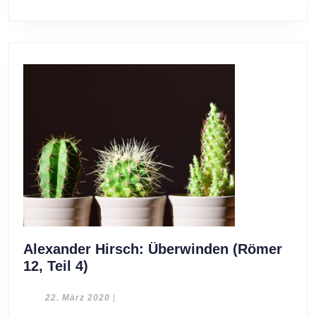
Alexander Hirsch: Überwinden (Römer
Alexander
12, Teil 4)
Hirsch:
Überwinden
22.
22. März 2020
|
März