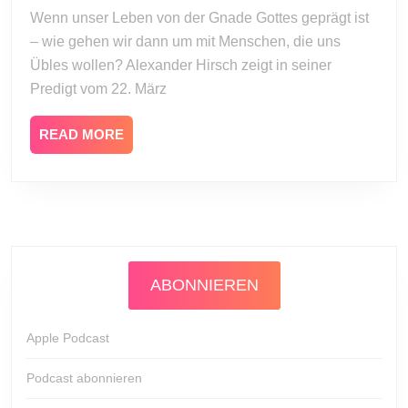
(Römer
2020
Wenn unser Leben von der Gnade Gottes geprägt ist
12,
– wie gehen wir dann um mit Menschen, die uns
Teil
4)
Übles wollen? Alexander Hirsch zeigt in seiner
Predigt vom 22. März
READ
READ MORE
MORE
ABONNIEREN
Apple Podcast
Podcast abonnieren