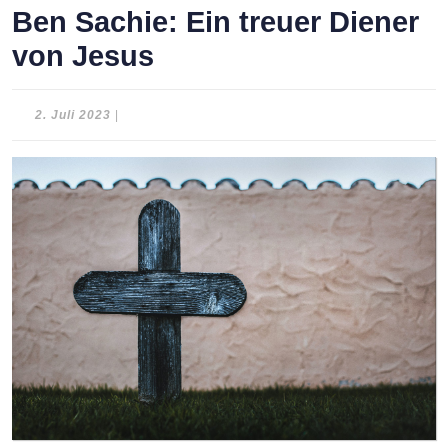
Ben Sachie: Ein treuer Diener
von Jesus
2.
2. Juli 2023
|
Juli
2023