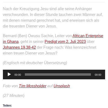
Nach der Kreuzigung Jesu sind alle seine Anhänger
verschwunden. In dieser Stunde tauchen zwei Männer auf,
mit denen niemand gerechnet hat, und erweisen sich als
die treuesten Diener von Jesus.
Bernard (Ben) Owusu Sachie, Leiter von
African Enterprise
in Ghana
, geht in seiner
Predigt vom 2. Juli 2023
über
Johannes 19,38-42
der Frage nach: Was kennzeichnet
einen treuen Diener von Jesus?
(Englisch mit deutscher Übersetzung)
Audio-
00:00
00:00
Player
Foto von
Tim Mossholder
auf
Unsplash
(27 Minu
ten)
Teilen: