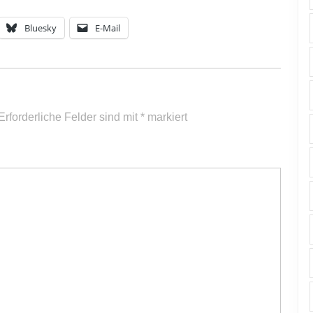
die
Lautstärke
Bluesky
E-Mail
zu
regeln.
Erforderliche Felder sind mit
*
markiert