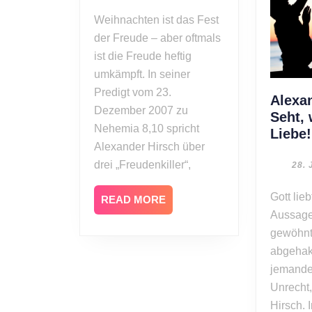
2007
Weihnachten ist das Fest
der Freude – aber oftmals
ist die Freude heftig
umkämpft. In seiner
Predigt vom 23.
Alexa
Dezember 2007 zu
Seht, 
Nehemia 8,10 spricht
Liebe!
Alexander Hirsch über
drei „Freudenkiller“,
28. 
Gott liebt uns. An diese
READ
READ MORE
MORE
Aussage
gewöhnt,
abgehak
jemanden
Unrecht,
Hirsch. 