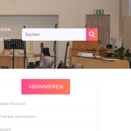
NDEN
Search
for:
RBURG
ABONNIEREN
Apple Podcast
Podcast abonnieren
Spotify