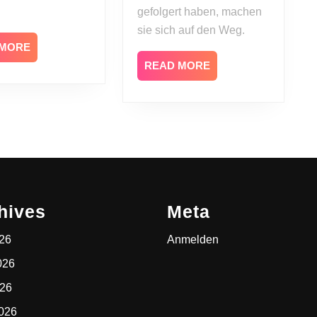
gefolgert haben, machen
sie sich auf den Weg.
READ
 MORE
MORE
READ
READ MORE
MORE
hives
Meta
026
Anmelden
026
026
2026