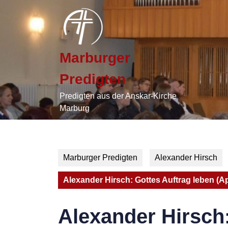
Skip
to
content
Skip
to
Marburger
content
Predigten
Predigten aus der Anskar-Kirche
Marburg
Marburger Predigten
Alexander Hirsch
Alexander Hirsch: Gottes Auftrag leben (Ap
Alexander Hirsch: