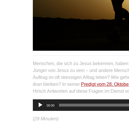
Menschen, die sich zu Jesus bekennen, haben 
Jünger von Jesus zu sein – und andere Mensc
Auftrag im oft stressigen Alltag leben? Wie g
dran bleiben? In seiner
Predigt vom 28. Oktobe
Hirsch Antworten auf diese Fragen im Dienst v
Audio-
00:00
Player
(29 Minuten)