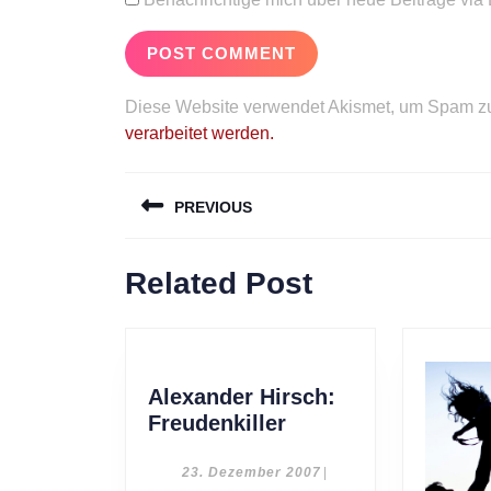
Diese Website verwendet Akismet, um Spam zu
verarbeitet werden.
Beitragsnavigation
PREVIOUS
Previous
Related Post
post:
Alexander Hirsch:
Alexander
Freudenkiller
Hirsch:
Freudenkiller
23.
23. Dezember 2007
|
Dezember