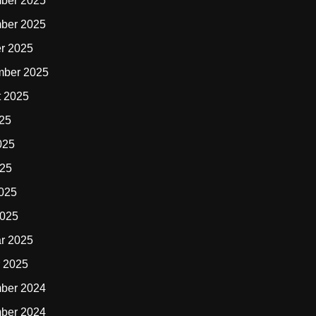
ber 2025
ber 2025
r 2025
mber 2025
t 2025
025
025
025
2025
2025
r 2025
 2025
ber 2024
ber 2024