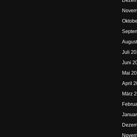
Dezem
Novem
Oktobe
Septe
Augus
Juli 2
Juni 2
Mai 2
April 
März 
Februa
Januar
Dezem
Novem