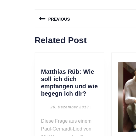
Beitragsnavigation
PREVIOUS
Previous
Related Post
post:
Matthias Rüb: Wie
soll ich dich
empfangen und wie
Matthias
begegn ich dir?
Rüb:
Wie
26.
26. Dezember 2013
|
Dezember
soll
2013
Diese Frage aus einem
ich
Paul-Gerhardt-Lied von
dich