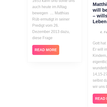
empfangen
1653 kann und sollte uns
Matth
und
auch heute im Alltag
will b
wie
bewegen … Matthias
– will
begegn
Rüb ermutigt in seiner
Leben
ich
Predigt vom 26.
dir?
Dezember 2013 dazu,
4. F
diese Frage
Gott hat sich entschieden:
Er will 
READ
READ MORE
MORE
Kindern,
eigentli
wunderb
14,15-27
selbst 
wir uns 
READ