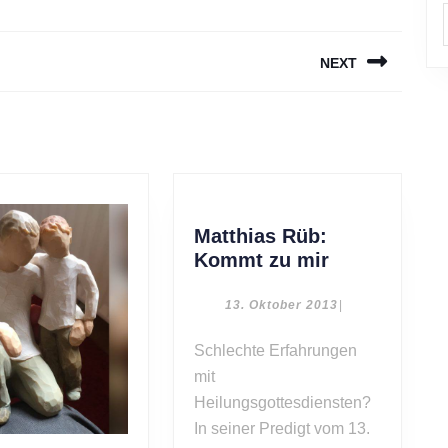
NEXT
Next
post:
Matthias Rüb:
Matthias
Kommt zu mir
Rüb:
Kommt
13.
13. Oktober 2013
|
Oktober
zu
2013
Schlechte Erfahrungen
mir
mit
Heilungsgottesdiensten?
In seiner Predigt vom 13.