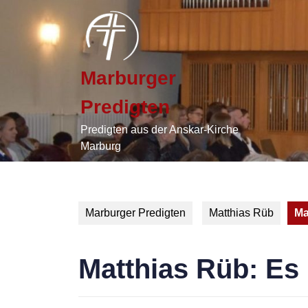
Skip
to
content
Skip
to
Marburger
content
Predigten
Predigten aus der Anskar-Kirche
Marburg
Marburger Predigten
Matthias Rüb
Ma
Matthias Rüb: Es 