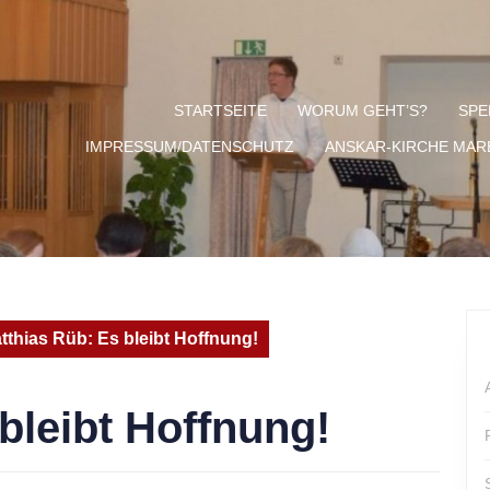
STARTSEITE
WORUM GEHT’S?
SPE
IMPRESSUM/DATENSCHUTZ
ANSKAR-KIRCHE MA
tthias Rüb: Es bleibt Hoffnung!
bleibt Hoffnung!