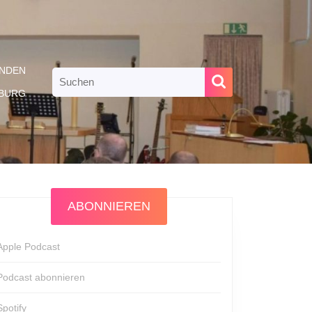
NDEN
Search
for:
RBURG
ABONNIEREN
Apple Podcast
Podcast abonnieren
Spotify