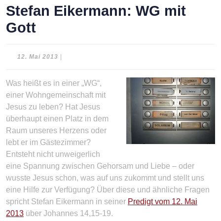
Stefan Eikermann: WG mit
Gott
12.
12. Mai 2013
|
Mai
2013
Was heißt es in einer „WG“,
einer Wohngemeinschaft mit
Jesus zu leben? Hat Jesus
überhaupt einen Platz in dem
Raum unseres Herzens oder
lebt er im Gästezimmer?
Entsteht nicht unweigerlich
eine Spannung zwischen Gehorsam und Liebe – oder
wusste Jesus schon, was auf uns zukommt und stellt uns
eine Hilfe zur Verfügung? Über diese und ähnliche Fragen
spricht Stefan Eikermann in seiner
Predigt vom 12. Mai
2013
über Johannes 14,15-19.