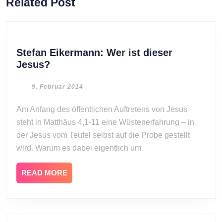
Related Post
post:
post:
Stefan Eikermann: Wer ist dieser
Stefan
Jesus?
Eikermann:
Wer
9.
9. Februar 2014
|
Februar
ist
2014
Am Anfang des öffentlichen Auftretens von Jesus
dieser
steht in Matthäus 4,1-11 eine Wüstenerfahrung – in
Jesus?
der Jesus vom Teufel selbst auf die Probe gestellt
wird. Warum es dabei eigentlich um
READ
READ MORE
MORE