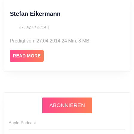
Stefan
Stefan Eikermann
Eikermann
27.
27. April 2014
|
April
2014
Predigt vom 27.04.2014 24 Min, 8 MB
READ
READ MORE
MORE
ABONNIEREN
Apple Podcast