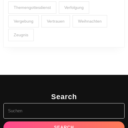
Themengottesdienst
Verfolgung
Vergebung
Vertrauen
Weihnachten
Zeugnis
Search
Search
for: