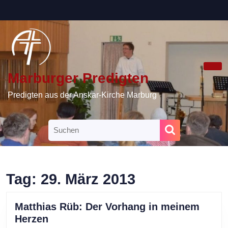
Skip
to
content
Skip
to
content
Marburger Predigten
Ope
Butt
Predigten aus der Anskar-Kirche Marburg
Search
for:
Tag:
29. März 2013
Matthias Rüb: Der Vorhang in meinem
Matthias
Herzen