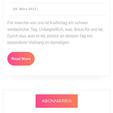
Rüb:
Der
29.
29. März 2013
|
Vorhang
März
2013
in
Für manche von uns ist Karfreitag ein schwer
meinem
verdaulicher Tag. Unbegreiflich, was Jesus für uns tat.
Herzen
Durch das, was er tat, zerriss an diesem Tag ein
besonderer Vorhang im damaligen
Read
Read More
More
ABONNIEREN