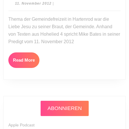
Ein
11.
11. November 2012
|
entzücktes
November
2012
Herz
Thema der Gemeindefreizeit in Hartenrod war die
Liebe Jesu zu seiner Braut, der Gemeinde. Anhand
von Texten aus Hohelied 4 spricht Mike Bates in seiner
Predigt vom 11. November 2012
Read
Read More
More
ABONNIEREN
Apple Podcast