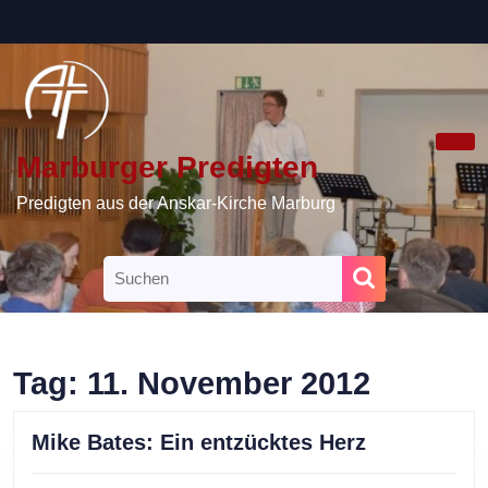
Skip
to
content
Skip
to
content
Marburger Predigten
Ope
Butt
Predigten aus der Anskar-Kirche Marburg
Search
for:
Tag:
11. November 2012
Mike
Mike Bates: Ein entzücktes Herz
Bates: