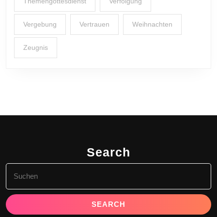
Themengottesdienst
Verfolgung
Vergebung
Vertrauen
Weihnachten
Zeugnis
Search
Search
for: