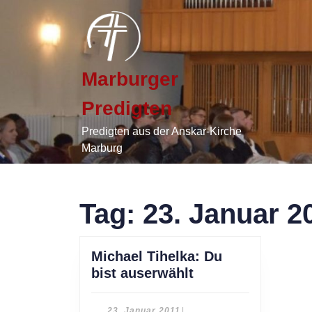
Skip
to
content
Skip
to
Marburger
content
Predigten
Predigten aus der Anskar-Kirche
Marburg
Tag:
23. Januar 2
Michael Tihelka: Du
Michael
bist auserwählt
Tihelka:
Du
23.
23. Januar 2011
|