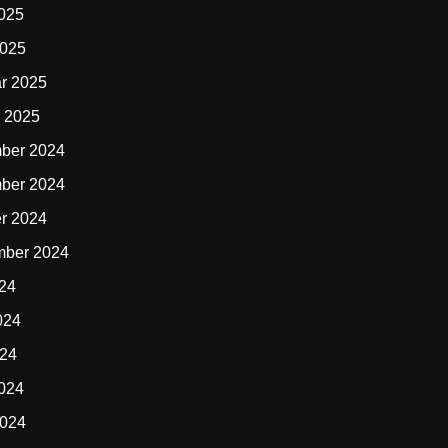
2025
2025
r 2025
 2025
ber 2024
ber 2024
r 2024
mber 2024
024
024
024
2024
2024