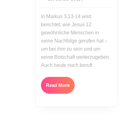
bist
Januar
2011
auserwählt
In Markus 3,13-14 wird
berichtet, wie Jesus 12
gewöhnliche Menschen in
seine Nachfolge gerufen hat –
um bei ihm zu sein und um
seine Botschaft weiterzugeben.
Auch heute noch beruft
Read
Read More
More