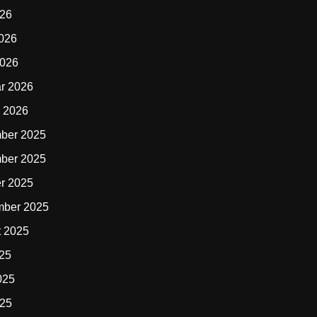
026
2026
2026
r 2026
 2026
ber 2025
ber 2025
r 2025
mber 2025
t 2025
025
025
025