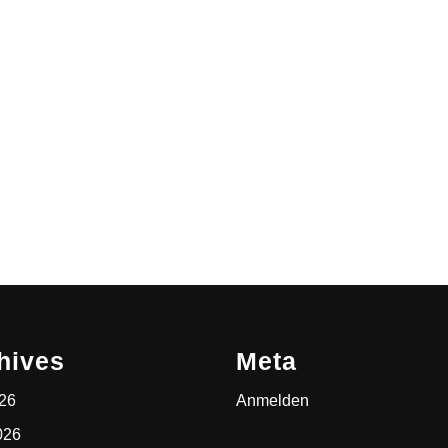
hives
Meta
026
Anmelden
026