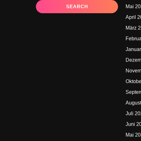
Mai 2
April 
März 
Februa
Januar
Dezem
Novem
Oktobe
Septe
Augus
Juli 2
Juni 2
Mai 2