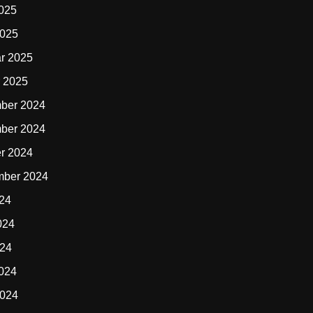
2025
2025
r 2025
 2025
ber 2024
ber 2024
r 2024
mber 2024
024
024
024
2024
2024