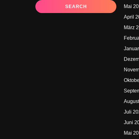
Mai 2
April 
März 
Februa
Januar
Dezem
Novem
Oktobe
Septe
Augus
Juli 2
Juni 2
Mai 2