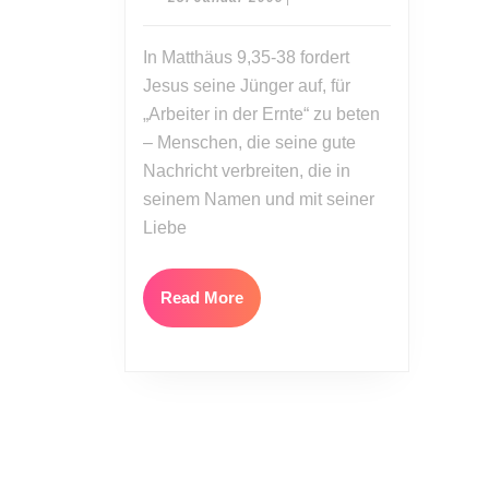
für
Januar
2009
die
In Matthäus 9,35-38 fordert
Ernte
Jesus seine Jünger auf, für
„Arbeiter in der Ernte“ zu beten
– Menschen, die seine gute
Nachricht verbreiten, die in
seinem Namen und mit seiner
Liebe
Read
Read More
More