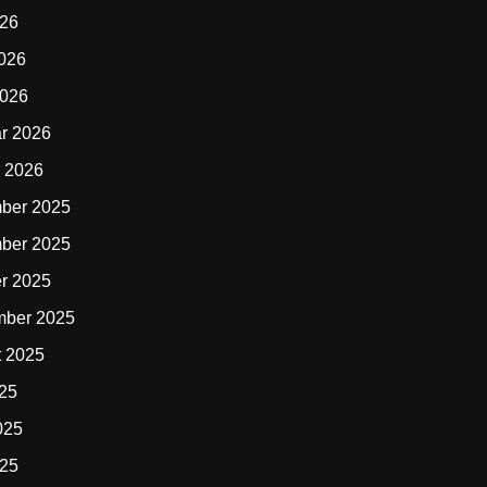
026
2026
2026
r 2026
 2026
ber 2025
ber 2025
r 2025
mber 2025
t 2025
025
025
025