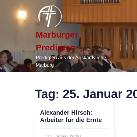
Skip
to
content
Skip
to
Marburger
content
Predigten
Predigten aus der Anskar-Kirche
Marburg
Tag:
25. Januar 2
Alexander Hirsch:
Alexander
Arbeiter für die Ernte
Hirsch:
Arbeiter
25.
25. Januar 2009
|