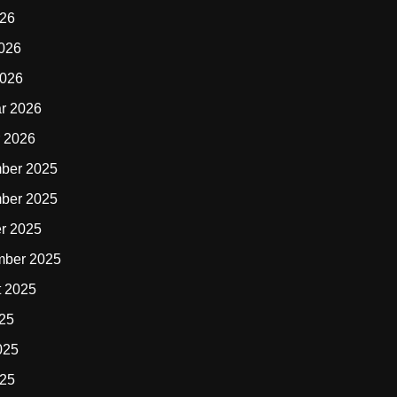
026
2026
2026
r 2026
 2026
ber 2025
ber 2025
r 2025
mber 2025
t 2025
025
025
025