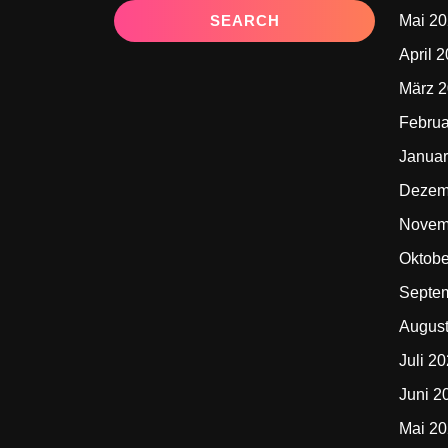
Mai 2
April 
März 
Februa
Januar
Dezem
Novem
Oktobe
Septe
Augus
Juli 2
Juni 2
Mai 2