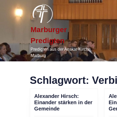
Skip
to
content
Skip
to
Marburger
content
Predigten
Predigten aus der Anskar-Kirche
Marburg
Schlagwort:
Verbi
Alexander Hirsch:
Ale
Einander stärken in der
Ein
Alexander
Gemeinde
Ge
Hirsch: