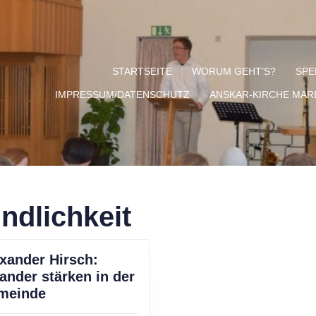
STARTSEITE
WORUM GEHT’S?
SPE
IMPRESSUM/DATENSCHUTZ
ANSKAR-KIRCHE MA
ndlichkeit
xander Hirsch:
ander stärken in der
Alexander
meinde
Hirsch: