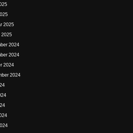
2025
2025
r 2025
 2025
ber 2024
ber 2024
r 2024
mber 2024
024
024
024
2024
2024