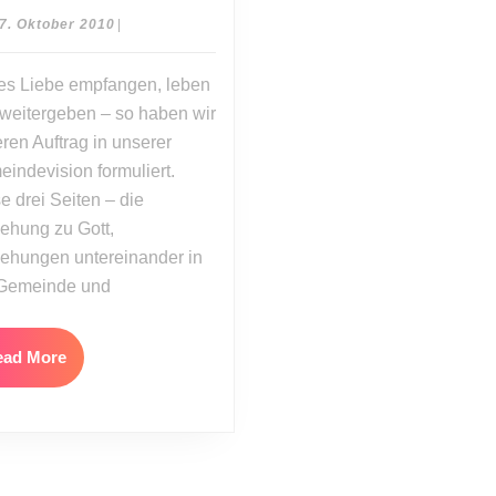
Einander
17.
7. Oktober 2010
|
stärken
Oktober
2010
in
es Liebe empfangen, leben
der
weitergeben – so haben wir
Gemeinde
ren Auftrag in unserer
indevision formuliert.
e drei Seiten – die
ehung zu Gott,
ehungen untereinander in
 Gemeinde und
Read
ead More
More