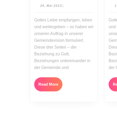
Einander
26.
26. Mai 2013
|
1
stärken
Mai
2013
in
Gottes Liebe empfangen, leben
Gott
der
und weitergeben – so haben wir
und 
Gemeinde
unseren Auftrag in unserer
unse
Gemeindevision formuliert.
Geme
Diese drei Seiten – die
Dies
Beziehung zu Gott,
Bezi
Beziehungen untereinander in
Bezi
der Gemeinde und
der
Read
Read More
R
More