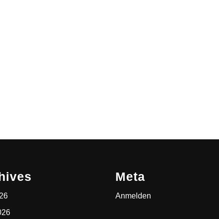
hives
Meta
026
Anmelden
026