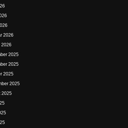
026
2026
2026
r 2026
 2026
ber 2025
ber 2025
r 2025
mber 2025
t 2025
025
025
025