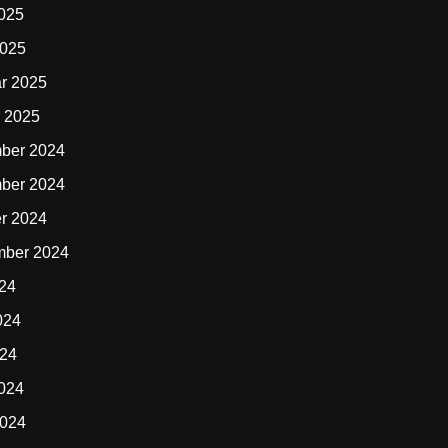
2025
2025
r 2025
 2025
ber 2024
ber 2024
r 2024
mber 2024
024
024
024
2024
2024