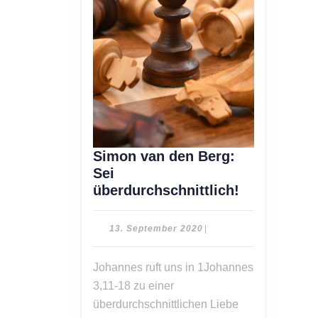
Simon van den Berg:
Sei
Simon
überdurchschnittlich!
van
den
13.
13. September 2020
|
Berg:
September
2020
Sei
Johannes ruft uns in 1Johannes
überdurchsc
3,11-18 zu einer
überdurchschnittlichen Liebe