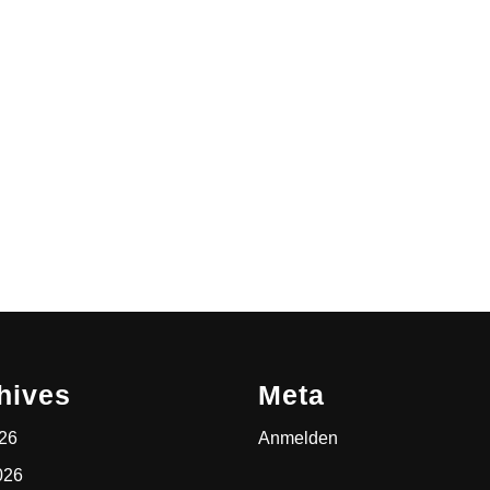
hives
Meta
026
Anmelden
026