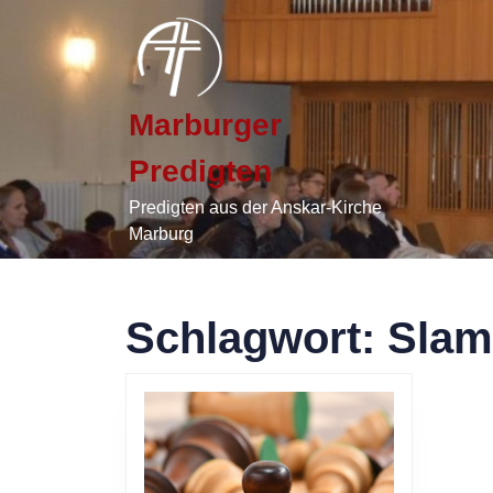
Skip
to
content
Skip
to
Marburger
content
Predigten
Predigten aus der Anskar-Kirche
Marburg
Schlagwort:
Slam