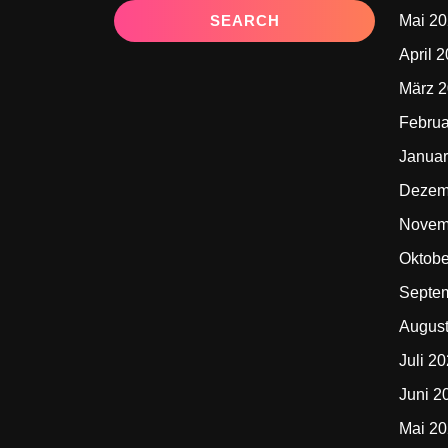
Mai 2
April 
März 
Februa
Januar
Dezem
Novem
Oktobe
Septe
Augus
Juli 2
Juni 2
Mai 2