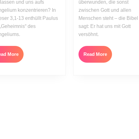
lassen und uns aufs
überwunden, die sonst
6)
gelium konzentrieren? In
zwischen Gott und allen
ser 3,1-13 enthüllt Paulus
Menschen steht – die Bibel
„Geheimnis“ des
sagt: Er hat uns mit Gott
ngeliums.
versöhnt.
Read
Read
ead More
Read More
More
More