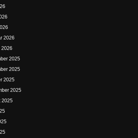
026
2026
2026
r 2026
 2026
ber 2025
ber 2025
r 2025
mber 2025
t 2025
025
025
025