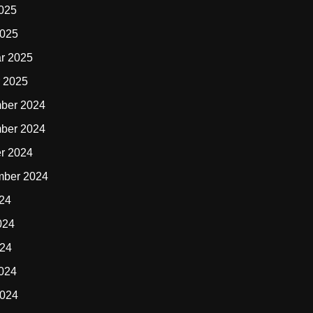
2025
2025
r 2025
 2025
ber 2024
ber 2024
r 2024
mber 2024
024
024
024
2024
2024