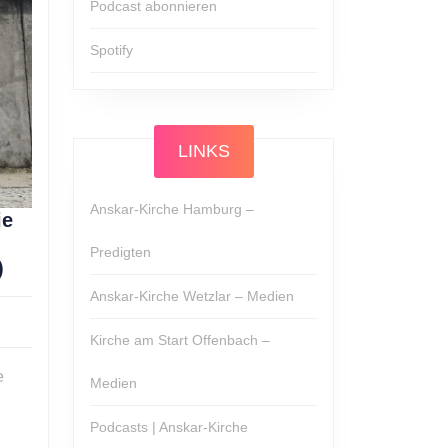
Podcast abonnieren
Spotify
LINKS
Anskar-Kirche Hamburg –
ie
Predigten
Alexander
)
Hirsch:
Anskar-Kirche Wetzlar – Medien
Die
Mauer
Kirche am Start Offenbach –
ist
e
Medien
weg!
(Epheserbrief,
Podcasts | Anskar-Kirche
Teil