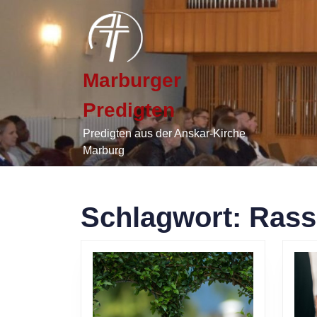
Skip
to
content
Skip
to
Marburger
content
Predigten
Predigten aus der Anskar-Kirche
Marburg
Schlagwort:
Rass