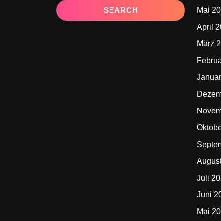
Mai 2
April 
März 
Februa
Januar
Dezem
Novem
Oktobe
Septe
Augus
Juli 2
Juni 2
Mai 2