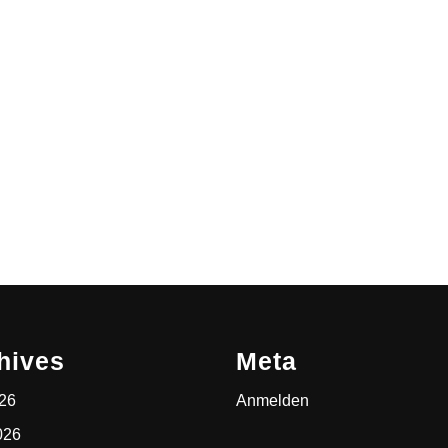
hives
Meta
026
Anmelden
026