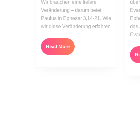
Wir brauchen eine tiefere
über
7)
Veränderung – darum betet
Evan
Paulus in Epheser 3,14-21. Wie
Ephe
wir diese Veränderung erfahren
das 
Eva
Read
Read More
More
R