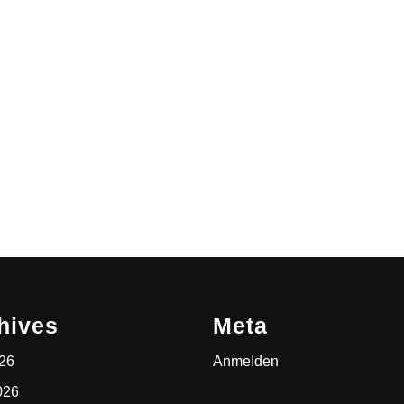
hives
Meta
026
Anmelden
026