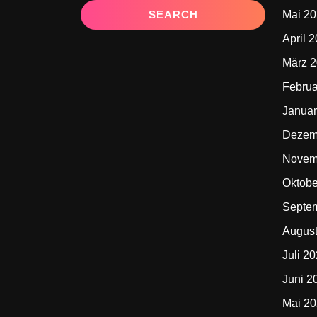
Mai 2
April 
März 
Februa
Januar
Dezem
Novem
Oktobe
Septe
Augus
Juli 2
Juni 2
Mai 2