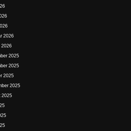
026
2026
2026
r 2026
 2026
ber 2025
ber 2025
r 2025
mber 2025
t 2025
025
025
025