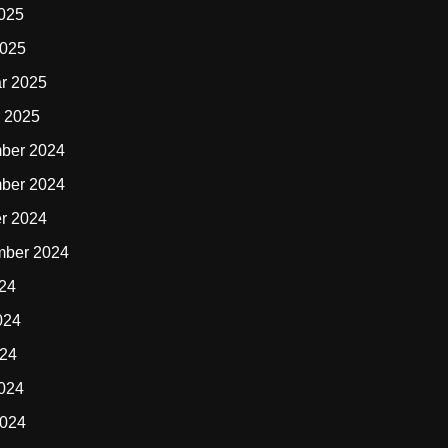
2025
2025
r 2025
 2025
ber 2024
ber 2024
r 2024
mber 2024
024
024
024
2024
2024