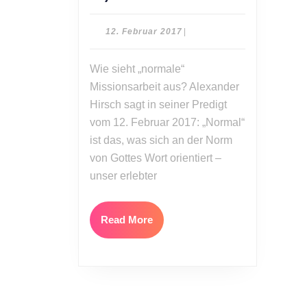
Hirsch:
Mission
12.
12. Februar 2017
|
in
Februar
2017
Freiheit
Wie sieht „normale“
(Apostelgeschichte
Missionsarbeit aus? Alexander
Teil
Hirsch sagt in seiner Predigt
36)
vom 12. Februar 2017: „Normal“
ist das, was sich an der Norm
von Gottes Wort orientiert –
unser erlebter
Read
Read More
More