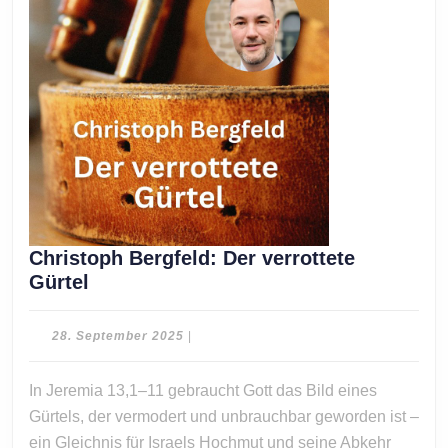
Christoph Bergfeld: Der verrottete
Christoph
Gürtel
Bergfeld:
Der
28.
28. September 2025
|
verrottete
September
2025
Gürtel
In Jeremia 13,1–11 gebraucht Gott das Bild eines
Gürtels, der vermodert und unbrauchbar geworden ist –
ein Gleichnis für Israels Hochmut und seine Abkehr