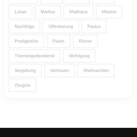
Lukas
Markus
Matthäus
Mission
Nachfolge
Offenbarung
Paulus
Predigtreihe
Psalm
Römer
Themengottesdienst
Verfolgung
Vergebung
Vertrauen
Weihnachten
Zeugnis