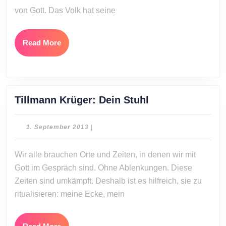
von Gott. Das Volk hat seine
Read
Read More
More
Tillmann
Tillmann Krüger: Dein Stuhl
Krüger:
Dein
1.
1. September 2013
|
Stuhl
September
2013
Wir alle brauchen Orte und Zeiten, in denen wir mit
Gott im Gespräch sind. Ohne Ablenkungen. Diese
Zeiten sind umkämpft. Deshalb ist es hilfreich, sie zu
ritualisieren: meine Ecke, mein
Read