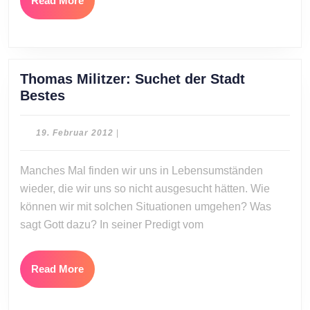
Read More
More
Thomas Militzer: Suchet der Stadt
Thomas
Bestes
Militzer:
Suchet
19.
19. Februar 2012
|
der
Februar
2012
Stadt
Manches Mal finden wir uns in Lebensumständen
Bestes
wieder, die wir uns so nicht ausgesucht hätten. Wie
können wir mit solchen Situationen umgehen? Was
sagt Gott dazu? In seiner Predigt vom
Read
Read More
More