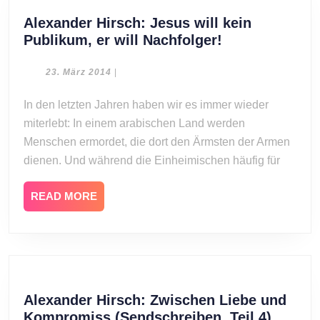
Alexander Hirsch: Jesus will kein
Alexander
Publikum, er will Nachfolger!
Hirsch:
Jesus
23.
23. März 2014
|
März
will
2014
In den letzten Jahren haben wir es immer wieder
kein
miterlebt: In einem arabischen Land werden
Publikum,
er
Menschen ermordet, die dort den Ärmsten der Armen
will
dienen. Und während die Einheimischen häufig für
Nachfolger!
READ
READ MORE
MORE
Alexander Hirsch: Zwischen Liebe und
Alexan
Kompromiss (Sendschreiben, Teil 4)