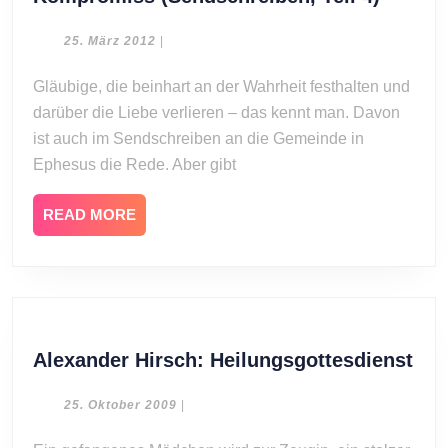
Hirsch:
Zwisch
25.
25. März 2012
|
März
Liebe
2012
Gläubige, die beinhart an der Wahrheit festhalten und
und
darüber die Liebe verlieren – das kennt man. Davon
Kompr
(Sends
ist auch im Sendschreiben an die Gemeinde in
Teil
Ephesus die Rede. Aber gibt
4)
READ
READ MORE
MORE
Ale
Alexander Hirsch: Heilungsgottesdienst
Hir
Hei
25.
25. Oktober 2009
|
Oktober
2009